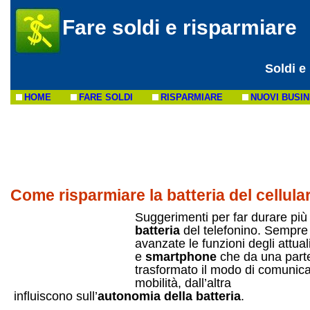
Fare soldi e risparmiare
Soldi e
HOME
FARE SOLDI
RISPARMIARE
NUOVI BUSI
Come risparmiare la batteria del cellula
Suggerimenti per far durare più 
batteria
del telefonino. Sempre
avanzate le funzioni degli attual
e
smartphone
che da una part
trasformato il modo di comunica
mobilità, dall’altra
influiscono sull’
autonomia della batteria
.