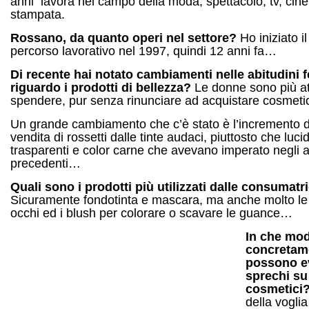
anni lavora nel campo della moda, spettacolo, tv, cin
stampata.
Rossano, da quanto operi nel settore?
Ho iniziato i
percorso lavorativo nel 1997, quindi 12 anni fa…
Di recente hai notato cambiamenti nelle abitudini 
riguardo i prodotti di bellezza?
Le donne sono più at
spendere, pur senza rinunciare ad acquistare cosmetic
Un grande cambiamento che c’è stato è l’incremento d
vendita di rossetti dalle tinte audaci, piuttosto che luc
trasparenti e color carne che avevano imperato negli 
precedenti…
Quali sono i prodotti più utilizzati dalle consumatr
Sicuramente fondotinta e mascara, ma anche molto le 
occhi ed i blush per colorare o scavare le guance…
In che mo
concretame
possono ev
sprechi su
cosmetici
della vogli