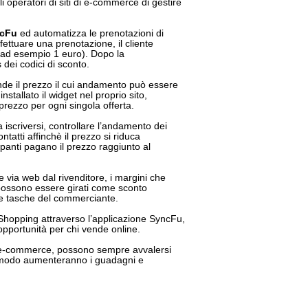
i operatori di siti di e-commerce di gestire
cFu
ed automatizza le prenotazioni di
ffettuare una prenotazione, il cliente
(ad esempio 1 euro). Dopo la
 dei codici di sconto.
nde il prezzo il cui andamento può essere
installato il widget nel proprio sito,
prezzo per ogni singola offerta.
 iscriversi, controllare l’andamento dei
ntatti affinchè il prezzo si riduca
cipanti pagano il prezzo raggiunto al
 via web dal rivenditore, i margini che
 possono essere girati come sconto
le tasche del commerciante.
 Shopping attraverso l’applicazione SyncFu,
portunità per chi vende online.
l’e-commerce, possono sempre avvalersi
tal modo aumenteranno i guadagni e