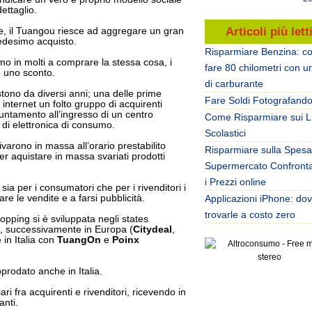
dettaglio.
Articoli più lett
te, il Tuangou riesce ad aggregare un gran
edesimo acquisto.
Risparmiare Benzina: c
mo in molti a comprare la stessa cosa, i
fare 80 chilometri con un
 uno sconto.
di carburante
tono da diversi anni; una delle prime
Fare Soldi Fotografand
 internet un folto gruppo di acquirenti
untamento all’ingresso di un centro
Come Risparmiare sui Li
 di elettronica di consumo.
Scolastici
rivarono in massa all’orario prestabilito
Risparmiare sulla Spesa
r aquistare in massa svariati prodotti
Supermercato Confront
i Prezzi online
 sia per i consumatori che per i rivenditori i
re le vendite e a farsi pubblicità.
Applicazioni iPhone: do
trovarle a costo zero
pping si è sviluppata negli states
), successivamente in Europa (
Citydeal
,
 in Italia con
TuangOn
e
Poinx
prodato anche in Italia.
ri fra acquirenti e rivenditori, ricevendo in
nti.