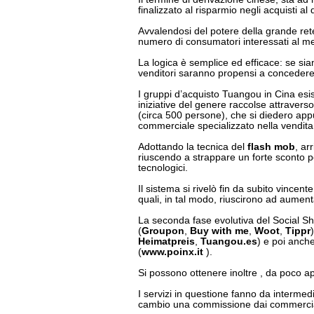
finalizzato al risparmio negli acquisti al 
Avvalendosi del potere della grande re
numero di consumatori interessati al m
La logica è semplice ed efficace: se sia
venditori saranno propensi a concedere
I gruppi d’acquisto Tuangou in Cina esis
iniziative del genere raccolse attraverso
(circa 500 persone), che si diedero app
commerciale specializzato nella vendita
Adottando la tecnica del
flash mob
, ar
riuscendo a strappare un forte sconto pe
tecnologici.
Il sistema si rivelò fin da subito vincente
quali, in tal modo, riuscirono ad aumenta
La seconda fase evolutiva del Social Sho
(
Groupon
,
Buy with me
,
Woot
,
Tippr
Heimatpreis
,
Tuangou.es
) e poi anche
(
www.poinx.it
).
Si possono ottenere inoltre
, da poco ap
I servizi in questione fanno da intermedia
cambio una commissione dai commercia