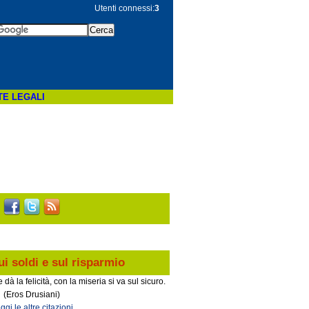
Utenti connessi:
3
TE LEGALI
ui soldi e sul risparmio
à la felicità, con la miseria si va sul sicuro.
(Eros Drusiani)
ggi le altre citazioni