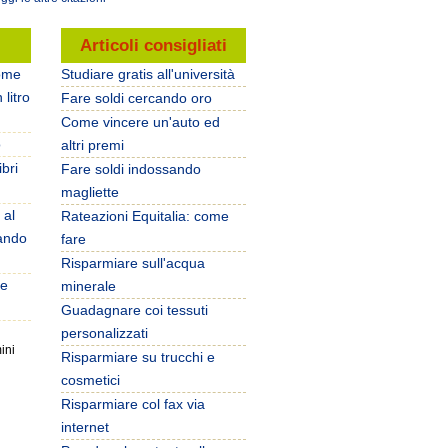
i
Articoli consigliati
ome
Studiare gratis all'università
 litro
Fare soldi cercando oro
Come vincere un'auto ed
o
altri premi
bri
Fare soldi indossando
magliette
 al
Rateazioni Equitalia: come
ando
fare
Risparmiare sull'acqua
ve
minerale
Guadagnare coi tessuti
personalizzati
Risparmiare su trucchi e
cosmetici
Risparmiare col fax via
internet