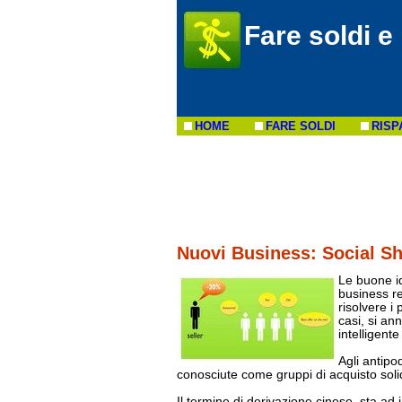
Fare soldi e
HOME
FARE SOLDI
RISP
Nuovi Business: Social S
Le buone id
business re
risolvere i
casi, si an
intelligent
Agli antipo
conosciute come gruppi di acquisto solid
Il termine di derivazione cinese, sta ad