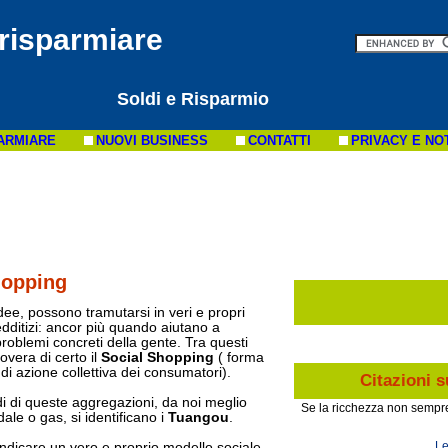
 risparmiare
Soldi e Risparmio
ARMIARE
NUOVI BUSINESS
CONTATTI
PRIVACY E NO
hopping
ee, possono tramutarsi in veri e propri
dditizi: ancor più quando aiutano a
 problemi concreti della gente. Tra questi
novera di certo il
Social Shopping
( forma
e di azione collettiva dei consumatori).
Citazioni s
di di queste aggregazioni, da noi meglio
Se la ricchezza non sempre d
ale o gas, si identificano i
Tuangou
.
Le
 indicare un vero e proprio modello sociale