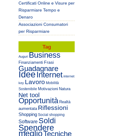
Certificati Online e Visure per
Risparmiare Tempo e
Denaro
Associazioni Consumatori
per Risparmiare
Tag
Business
Auguri
Frasi
Finanziamenti
Guadagnare
Idee
Internet
internet
Lavoro
Mobilità
key
Motivazioni
Natura
Sostenibile
Net tool
Opportunità
Realtà
Riflessioni
aumentata
Shopping
Social shopping
Soldi
Software
Spendere
meglio
Tecniche