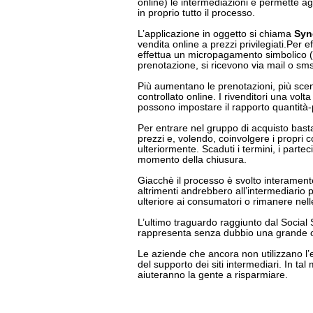
online) le intermediazioni e permette agl
in proprio tutto il processo.
L’applicazione in oggetto si chiama
Syn
vendita online a prezzi privilegiati.Per e
effettua un micropagamento simbolico 
prenotazione, si ricevono via mail o sms
Più aumentano le prenotazioni, più sce
controllato online. I rivenditori una volta 
possono impostare il rapporto quantità-
Per entrare nel gruppo di acquisto basta
prezzi e, volendo, coinvolgere i propri co
ulteriormente. Scaduti i termini, i parte
momento della chiusura.
Giacchè il processo è svolto interamente
altrimenti andrebbero all’intermediario
ulteriore ai consumatori o rimanere nel
L’ultimo traguardo raggiunto dal Social
rappresenta senza dubbio una grande op
Le aziende che ancora non utilizzano 
del supporto dei siti intermediari. In 
aiuteranno la gente a risparmiare.