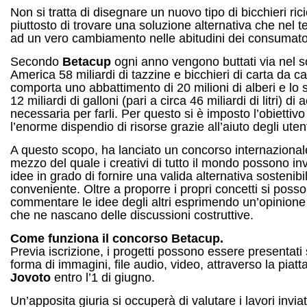
Non si tratta di disegnare un nuovo tipo di bicchieri ricic
piuttosto di trovare una soluzione alternativa che nel t
ad un vero cambiamento nelle abitudini dei consumato
Secondo
Betacup
ogni anno vengono buttati via nel s
America 58 miliardi di tazzine e bicchieri di carta da c
comporta uno abbattimento di 20 milioni di alberi e lo 
12 miliardi di galloni (pari a circa 46 miliardi di litri) di
necessaria per farli. Per questo si è imposto l’obiettivo 
l’enorme dispendio di risorse grazie all’aiuto degli utent
A questo scopo, ha lanciato un concorso internazional
mezzo del quale i creativi di tutto il mondo possono in
idee in grado di fornire una valida alternativa sostenibi
conveniente. Oltre a proporre i propri concetti si poss
commentare le idee degli altri esprimendo un’opinion
che ne nascano delle discussioni costruttive.
Come funziona il concorso Betacup.
Previa iscrizione, i progetti possono essere presentati 
forma di immagini, file audio, video, attraverso la piat
Jovoto
entro l’1 di giugno.
Un’apposita giuria si occuperà di valutare i lavori invia