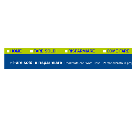
HOME
FARE SOLDI
RISPARMIARE
COME FARE
Fare soldi e risparmiare
©
- Realizzato con WordPress - Personalizzato in prop