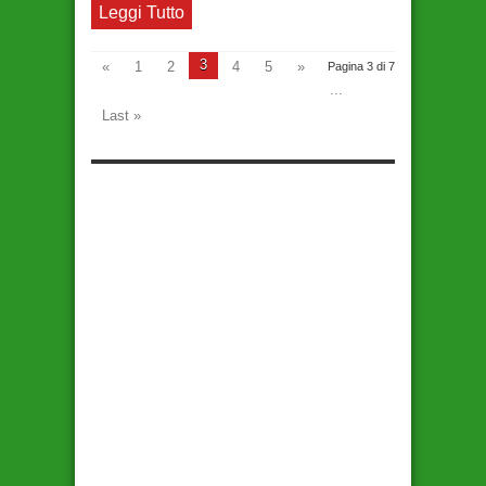
Leggi Tutto
3
«
1
2
4
5
»
Pagina 3 di 7
...
Last »