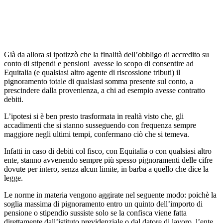
Già da allora si ipotizzò che la finalità dell’obbligo di accredito su
conto di stipendi e pensioni avesse lo scopo di consentire ad
Equitalia (e qualsiasi altro agente di riscossione tributi) il
pignoramento totale di qualsiasi somma presente sul conto, a
prescindere dalla provenienza, a chi ad esempio avesse contratto
debiti.
L’ipotesi si è ben presto trasformata in realtà visto che, gli
accadimenti che si stanno susseguendo con frequenza sempre
maggiore negli ultimi tempi, confermano ciò che si temeva.
Infatti in caso di debiti col fisco, con Equitalia o con qualsiasi altro
ente, stanno avvenendo sempre più spesso pignoramenti delle cifre
dovute per intero, senza alcun limite, in barba a quello che dice la
legge.
Le norme in materia vengono aggirate nel seguente modo: poichè la
soglia massima di pignoramento entro un quinto dell’importo di
pensione o stipendio sussiste solo se la confisca viene fatta
direttamente dall’istituto previdenziale o dal datore di lavoro, l’ente