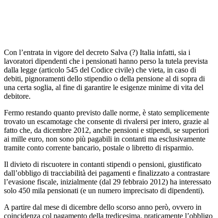
Con l’entrata in vigore del decreto Salva (?) Italia infatti, sia i
lavoratori dipendenti che i pensionati hanno perso la tutela prevista
dalla legge (articolo 545 del Codice civile) che vieta, in caso di
debiti, pignoramenti dello stipendio o della pensione al di sopra di
una certa soglia, al fine di garantire le esigenze minime di vita del
debitore.
Fermo restando quanto previsto dalle norme, è stato semplicemente
trovato un escamotage che consente di rivalersi per intero, grazie al
fatto che, da dicembre 2012, anche pensioni e stipendi, se superiori
ai mille euro, non sono più pagabili in contanti ma esclusivamente
tramite conto corrente bancario, postale o libretto di risparmio.
Il divieto di riscuotere in contanti stipendi o pensioni, giustificato
dall’obbligo di tracciabilità dei pagamenti e finalizzato a contrastare
l’evasione fiscale, inizialmente (dal 29 febbraio 2012) ha interessato
solo 450 mila pensionati (e un numero imprecisato di dipendenti).
A partire dal mese di dicembre dello scorso anno però, ovvero in
coincidenza col pagamento della tredicesima, praticamente l’obbligo