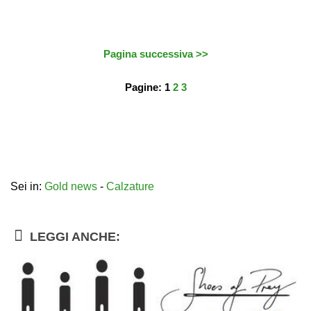
Pagina successiva >>
Pagine: 1
2
3
Share
Share
Share
on
on
on
Facebook.
Twitter.
Google+
Sei in:
Gold news
-
Calzature
LEGGI ANCHE: