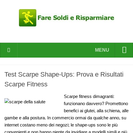
MENU
HOME
Test Scarpe Shape-Ups: Prova e Risultati
Gold News
Scarpe Fitness
Fare Soldi
Risparmiare
Scarpe fitness dimagranti:
funzionano davvero? Promettono
Nuovi Business
benefici ai glutei, alla schiena, alle
gambe e alla postura. In commercio ormai da qualche anno, su
Auto e Moto
internet costano meno dei negozi; le shape-ups sono le più
convenienti e non hanno niente da invidiare a modelli simili e più