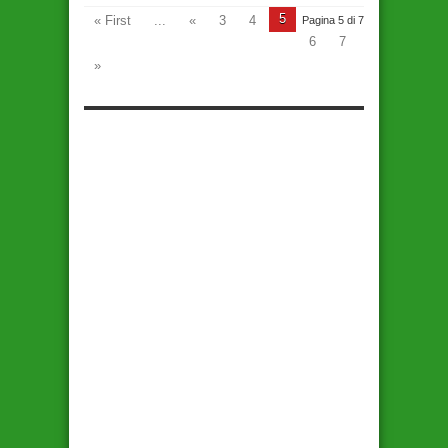
5
« First
...
«
3
4
Pagina 5 di 7
6
7
»