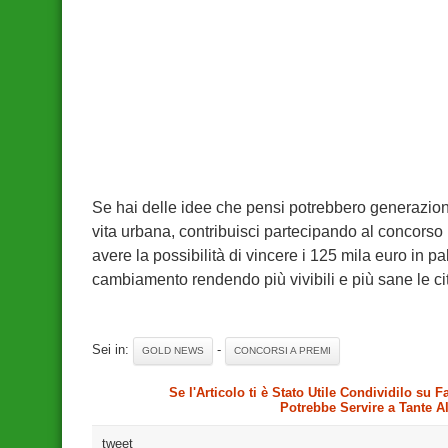
Se hai delle idee che pensi potrebbero generazione 
vita urbana, contribuisci partecipando al concorso
avere la possibilità di vincere i 125 mila euro in pa
cambiamento rendendo più vivibili e più sane le citt
Sei in:
-
GOLD NEWS
CONCORSI A PREMI
Se l'Articolo ti è Stato Utile Condividilo su 
Potrebbe Servire a Tante A
tweet