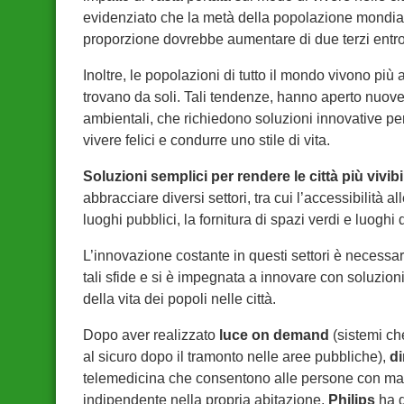
evidenziato che la metà della popolazione mondiale
proporzione dovrebbe aumentare di due terzi entro
Inoltre, le popolazioni di tutto il mondo vivono più 
trovano da soli. Tali tendenze, hanno aperto nuove
ambientali, che richiedono soluzioni innovative per
vivere felici e condurre uno stile di vita.
Soluzioni semplici per rendere le città più vivibil
abbracciare diversi settori, tra cui l’accessibilità al
luoghi pubblici, la fornitura di spazi verdi e luoghi d
L’innovazione costante in questi settori è necessa
tali sfide e si è impegnata a innovare con soluzion
della vita dei popoli nelle città.
Dopo aver realizzato
luce on demand
(sistemi ch
al sicuro dopo il tramonto nelle aree pubbliche),
di
telemedicina che consentono alle persone con mala
indipendente nella propria abitazione,
Philips
ha d