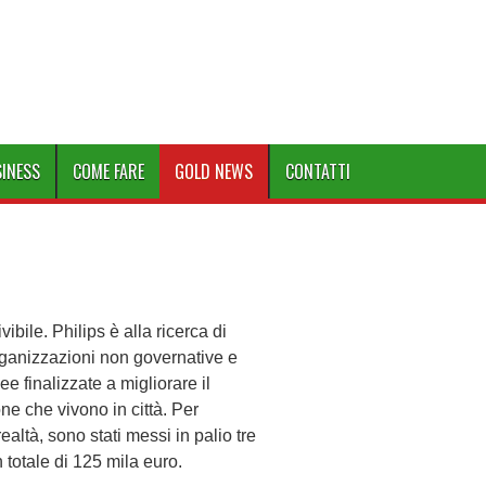
SINESS
COME FARE
GOLD NEWS
CONTATTI
vibile. Philips è alla ricerca di
rganizzazioni non governative e
e finalizzate a migliorare il
e che vivono in città. Per
realtà, sono stati messi in palio tre
 totale di 125 mila euro.