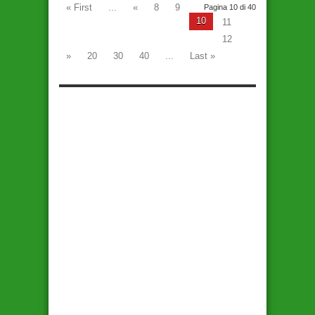
« First
...
«
8
9
Pagina 10 di 40
10
11
12
»
20
30
40
...
Last »