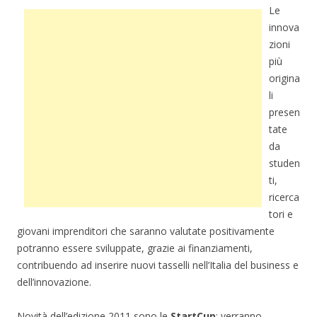
Le
innova
zioni
più
origina
li
presen
tate
da
studen
ti,
ricerca
tori e
giovani imprenditori che saranno valutate positivamente
potranno essere sviluppate, grazie ai finanziamenti,
contribuendo ad inserire nuovi tasselli nell’Italia del business e
dell’innovazione.
Novità dell’edizione 2011 sono le
StartCup
: verranno