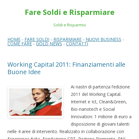
Fare Soldi e Risparmiare
Soldi e Risparmio
HOME
-
FARE SOLDI
-
RISPARMIARE
-
NUOVI BUSINESS
-
COME FARE
-
GOLD NEWS
-
CONTATTI
Working Capital 2011: Finanziamenti alle
Buone Idee
Ai nastri di partenza l’edizione
2011 del Working Capital.
Internet e Ict, Clean&Green,
Bio-nanotech e Social
Innovation: 1 milione di euro a
disposizione di giovani talenti
nelle 4 aree di intervento. Realizzato in collaborazione con
Esperienza Italia, Fondazione CRT, Regione Piemonte, PNI