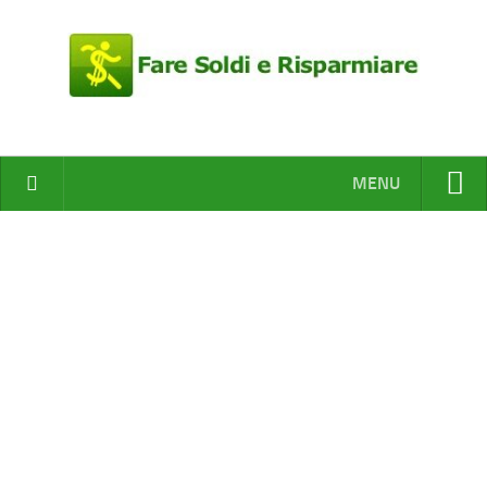
MENU
HOME
Fare Soldi
Risparmiare
Nuovi Business
Concorsi a Premi
Campioni Gratis
Fai da te