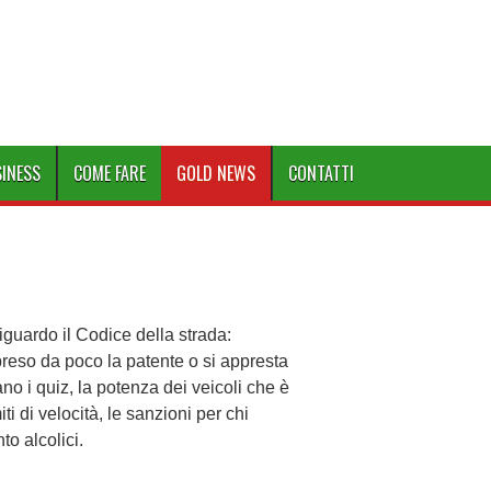
SINESS
COME FARE
GOLD NEWS
CONTATTI
iguardo il Codice della strada:
 preso da poco la patente o si appresta
o i quiz, la potenza dei veicoli che è
iti di velocità, le sanzioni per chi
o alcolici.