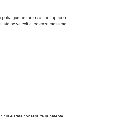
n potrà guidare auto con un rapporto
nellata né veicoli di potenza massima
in cui è stata conseguita la patente.