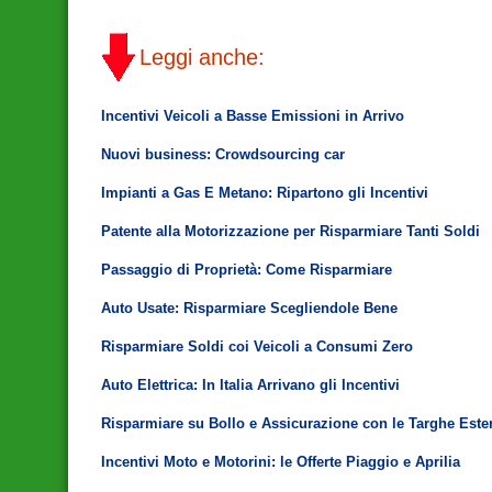
Leggi anche:
Incentivi Veicoli a Basse Emissioni in Arrivo
Nuovi business: Crowdsourcing car
Impianti a Gas E Metano: Ripartono gli Incentivi
Patente alla Motorizzazione per Risparmiare Tanti Soldi
Passaggio di Proprietà: Come Risparmiare
Auto Usate: Risparmiare Scegliendole Bene
Risparmiare Soldi coi Veicoli a Consumi Zero
Auto Elettrica: In Italia Arrivano gli Incentivi
Risparmiare su Bollo e Assicurazione con le Targhe Este
Incentivi Moto e Motorini: le Offerte Piaggio e Aprilia