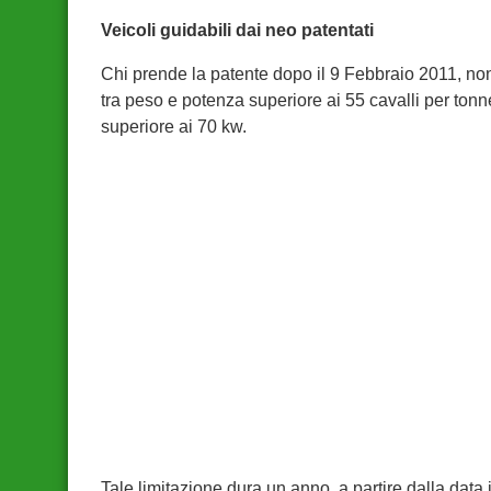
Veicoli guidabili dai neo patentati
Chi prende la patente dopo il 9 Febbraio 2011, no
tra peso e potenza superiore ai 55 cavalli per ton
superiore ai 70 kw.
Tale limitazione dura un anno, a partire dalla data 