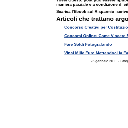
Tweet
Questo post può essere ripubbli
maniera parziale e a condizione di cit
Scarica l'Ebook sul Risparmio iscrive
Articoli che trattano arg
Concorso Creativi per Costituzi
Concorsi Online: Come Vincere F
Fare Soldi Fotografando
Vinci Mille Euro Mettendoci la F
26 gennaio 2011 - Cate