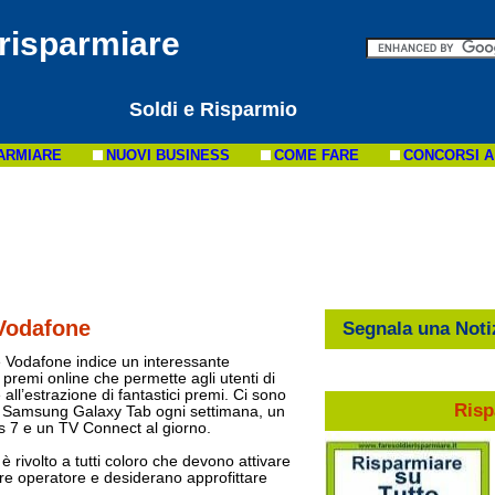
 risparmiare
Soldi e Risparmio
ARMIARE
NUOVI BUSINESS
COME FARE
CONCORSI A
Vodafone
Segnala una Noti
e Vodafone indice un interessante
premi online che permette agli utenti di
 all’estrazione di fantastici premi. Ci sono
Risp
un Samsung Galaxy Tab ogni settimana, un
 7 e un TV Connect al giorno.
 è rivolto a tutti coloro che devono attivare
re operatore e desiderano approfittare