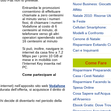
utto Flat non lo prevede.
Nuovi Business: Giocatto
Entrambe le promozioni
Affitto
consentono di effettuare
chiamate a zero centesimi
Natale 2010: Risorse Uti
al minuto verso i numeri
le Feste
fissi, di chiamare i numeri
Vodafone al costo di 6
Cellulari Smartphone:
centesimi al minuto, di
Modelli a Confronto
telefonare verso gli altri
operatori spendendo solo
Cenone di Natale:
16 centesimi al minuto
Risparmiare Evitando Ci
Si può, inoltre, navigare in
Cari e Inquinanti
internet da casa fino a 7,2
Mbps per i primi 10 GB al
mese e in mobilità con
Come Fare
l’Internet Key inserita nel
PC.
Risparmiare Preparando
Come partecipare al
Casa i Cesti Natalizi
Risparmiare Facendo la
internet) nell’apposito sito web
Vodafone
Spesa Online
rata dell’offerta, si acquisisce il diritto di
Cosa Sapere sull'Acqua
all'Arsenico
chi decide di diventarlo nel periodo della
Ebook Gratis: Dove Trov