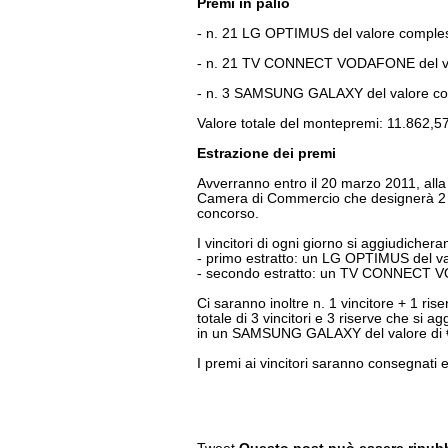
Premi in palio
- n. 21 LG OPTIMUS del valore comples
- n. 21 TV CONNECT VODAFONE del val
- n. 3 SAMSUNG GALAXY del valore com
Valore totale del montepremi: 11.862,57
Estrazione dei premi
Avverranno entro il 20 marzo 2011, alla
Camera di Commercio che designerà 2 vin
concorso.
I vincitori di ogni giorno si aggiudicher
- primo estratto: un LG OPTIMUS del va
- secondo estratto: un TV CONNECT VO
Ci saranno inoltre n. 1 vincitore + 1 ri
totale di 3 vincitori e 3 riserve che si a
in un SAMSUNG GALAXY del valore di €
I premi ai vincitori saranno consegnati e