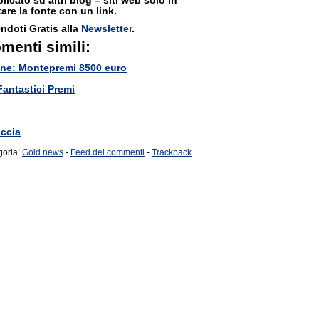
cato su altri blog – siti web solo in
are la fonte con un link.
ndoti Gratis alla
Newsletter
.
omenti simili:
one: Montepremi 8500 euro
antastici Premi
accia
goria:
Gold news
-
Feed dei commenti
-
Trackback