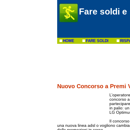
Fare soldi e
HOME
FARE SOLDI
RISP
Nuovo Concorso a Premi 
L’operator
concorso a 
partecipare
in palio: 
LG Optimus
Il concorso
una nuova linea adsl o vogliono cambia
delle promozioni in corso.