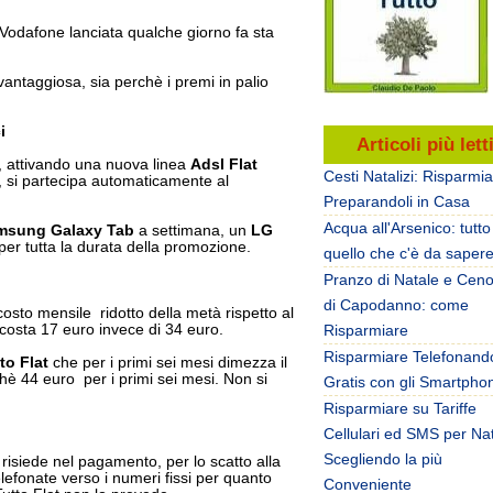
odafone lanciata qualche giorno fa sta
antaggiosa, sia perchè i premi in palio
i
Articoli più lett
, attivando una nuova linea
Adsl Flat
Cesti Natalizi: Risparmi
, si partecipa automaticamente al
Preparandoli in Casa
Acqua all'Arsenico: tutto
msung Galaxy Tab
a settimana, un
LG
per tutta la durata della promozione.
quello che c'è da saper
Pranzo di Natale e Cen
di Capodanno: come
costo mensile ridotto della metà rispetto al
i costa 17 euro invece di 34 euro.
Risparmiare
Risparmiare Telefonand
to Flat
che per i primi sei mesi dimezza il
è 44 euro per i primi sei mesi. Non si
Gratis con gli Smartpho
Risparmiare su Tariffe
Cellulari ed SMS per Na
Scegliendo la più
 risiede nel pagamento, per lo scatto alla
elefonate verso i numeri fissi per quanto
Conveniente