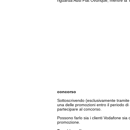
riguarda Adsl Flat Ovunque, mentre la T
concorso
Sottoscrivendo (esclusivamente tramite 
una delle promozioni entro il periodo di du
partecipare al concorso.
Possono farlo sia i clienti Vodafone sia 
promozione.