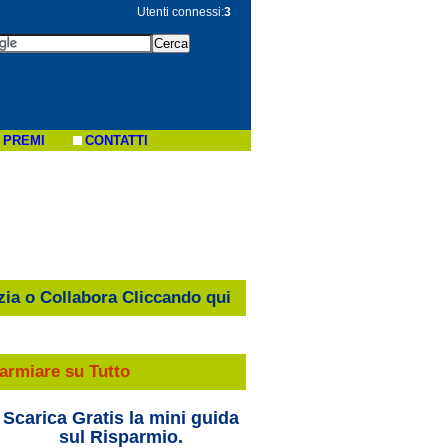
Utenti connessi:
3
 PREMI
CONTATTI
zia o Collabora Cliccando qui
armiare su Tutto
Scarica Gratis la mini guida
sul Risparmio.