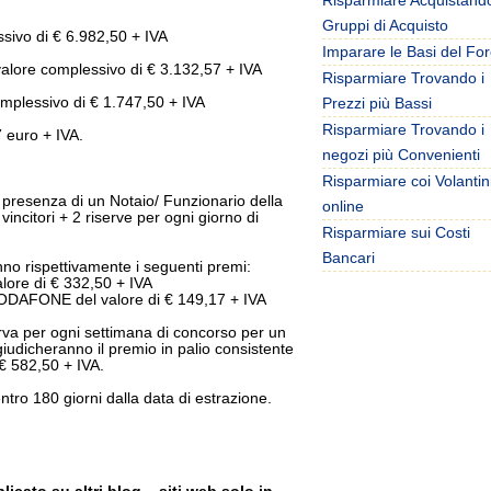
Risparmiare Acquistand
Gruppi di Acquisto
sivo di € 6.982,50 + IVA
Imparare le Basi del Fo
ore complessivo di € 3.132,57 + IVA
Risparmiare Trovando i
plessivo di € 1.747,50 + IVA
Prezzi più Bassi
Risparmiare Trovando i
 euro + IVA.
negozi più Convenienti
Risparmiare coi Volantin
 presenza di un Notaio/ Funzionario della
online
citori + 2 riserve per ogni giorno di
Risparmiare sui Costi
Bancari
anno rispettivamente i seguenti premi:
lore di € 332,50 + IVA
DAFONE del valore di € 149,17 + IVA
serva per ogni settimana di concorso per un
ggiudicheranno il premio in palio consistente
 582,50 + IVA.
ntro 180 giorni dalla data di estrazione.