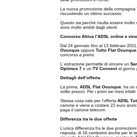
La nuova promozione della compagnia V
riscuotendo un ottimo successo.
Questo sia perchè risulta essere molto v
sono molto ambiti dagli utenti.
Concorso Attiva l’ADSL online e vinc
Dal 24 gennaio fino al 13 febbraio 2011
Ovunque
oppure
Tutto Flat Ovunque
concorso a premi.
L’ estrazione permette di vincere un
Sa
Optimus 7
e un
TV Connect
al giorno 
Dettagli dell’offerta
La prima,
ADSL Flat Ovunque
, ha un 
solito prezzo. Per i primi sei mesi infatt
Stessa cosa vale per l’offerta
ADSL Tut
canone e viene a costare 22 euro anzich
paga il canone telecom.
Differenza tra le due offerte
L’unica differenza fra le due promozioni
risposta, di 16 centesimi anche per le t