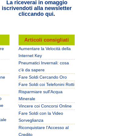
La riceverai in omaggio
iscrivendoti alla newsletter
cliccando qui
.
i
Articoli consigliati
are
Aumentare la Velocità della
Internet Key
Pneumatici Invernali: cosa
e
c'è da sapere
one
Fare Soldi Cercando Oro
Fare Soldi coi Telefonini Rotti
Risparmiare sull'Acqua
o
Minerale
ne
Vincere coi Concorsi Online
Fare Soldi con la Video
tale
Sorveglianza
Riconquistare l'Accesso al
Credito