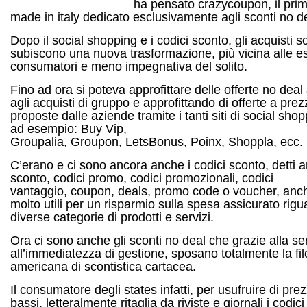
ha pensato crazycoupon, il prim
made in italy dedicato esclusivamente agli sconti no d
Dopo il social shopping e i codici sconto, gli acquisti so
subiscono una nuova trasformazione, più vicina alle e
consumatori e meno impegnativa del solito.
Fino ad ora si poteva approfittare delle offerte no dea
agli acquisti di gruppo e approfittando di offerte a prez
proposte dalle aziende tramite i tanti siti di social sh
ad esempio: Buy Vip,
Groupalia, Groupon, LetsBonus, Poinx, Shoppla, ecc.
C’erano e ci sono ancora anche i codici sconto, detti 
sconto, codici promo, codici promozionali, codici
vantaggio, coupon, deals, promo code o voucher, anch
molto utili per un risparmio sulla spesa assicurato rig
diverse categorie di prodotti e servizi.
Ora ci sono anche gli sconti no deal che grazie alla se
all’immediatezza di gestione, sposano totalmente la fil
americana di scontistica cartacea.
Il consumatore degli states infatti, per usufruire di prez
bassi, letteralmente ritaglia da riviste e giornali i codici