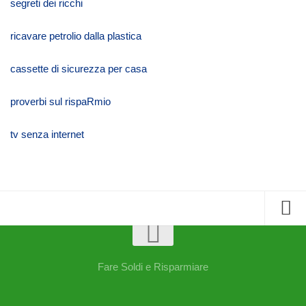
segreti dei ricchi
ricavare petrolio dalla plastica
cassette di sicurezza per casa
proverbi sul rispaRmio
tv senza internet
Home
Risparmiare su Tutto
Fare Soldi e Risparmiare
Buoni Benzina Gratis