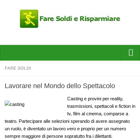
HOME
FARE SOLDI
Fare Soldi
Lavorare nel Mondo dello Spettacolo
Risparmiare
Casting e provini per reality,
Nuovi Business
trasmissioni, spettacoli e fiction in
Concorsi a Premi
tv, film al cinema, comparse a
teatro. Partecipare alle selezioni sperando di avere assegnato
Campioni Gratis
un ruolo, è diventato un lavoro vero e proprio per un numero
Fai da te
sempre maggiore di persone sopratutto fra i dilettanti.