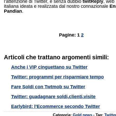
l’attenzione di Twitter, è senza dubbio
twitReply
, web
italiana ideata e realizzata dal nostro connazionale
En
Pandian
.
Pagine: 1
2
Articoli che trattano argomenti simili:
Anche i VIP cinguettano su Twitter
Twitter: programmi per risparmiare tempo
Fare Soldi con Twtmob su Twitter
Twitter: guadagnare soldi,clienti,visite
Earlybird: l’Ecommerce secondo Twitter
Categoria:
Gold news
- Tag:
Twitte