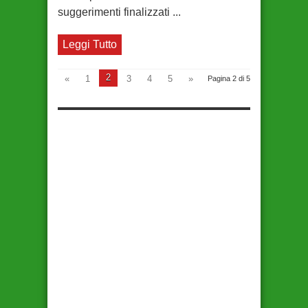
suggerimenti finalizzati ...
Leggi Tutto
2
«
1
3
4
5
»
Pagina 2 di 5