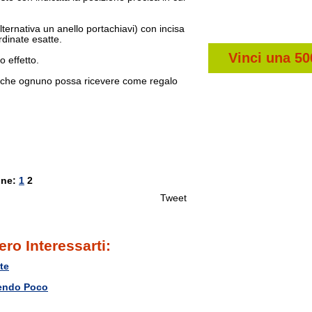
alternativa un anello portachiavi) con incisa
rdinate esatte.
Vinci una 50
 effetto.
io che ognuno possa ricevere come regalo
ine:
1
2
Tweet
ero Interessarti:
te
dendo Poco