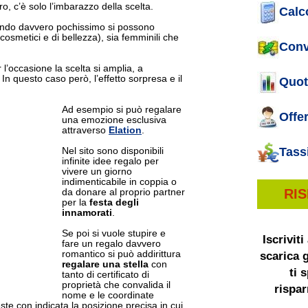
ro, c’è solo l’imbarazzo della scelta.
Calco
do davvero pochissimo si possono
(cosmetici e di bellezza), sia femminili che
Conv
 l’occasione la scelta si amplia, a
In questo caso però, l’effetto sorpresa e il
Quot
Ad esempio si può regalare
Offe
una emozione esclusiva
attraverso
Elation
.
Tass
Nel sito sono disponibili
infinite idee regalo per
vivere un giorno
indimenticabile in coppia o
RI
da donare al proprio partner
per la
festa degli
innamorati
.
Se poi si vuole stupire e
Iscriviti
fare un regalo davvero
romantico si può addirittura
scarica g
regalare una stella
con
ti 
tanto di certificato di
proprietà che convalida il
rispar
nome e le coordinate
ste con indicata la posizione precisa in cui