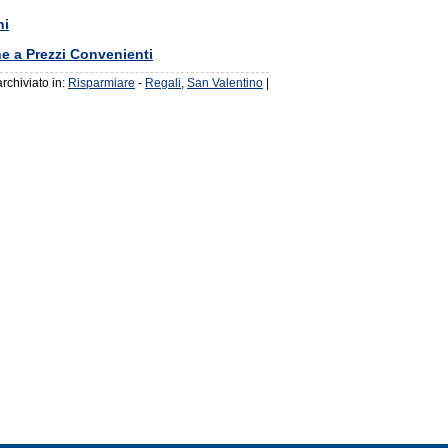
ni
e a Prezzi Convenienti
 archiviato in:
Risparmiare
-
Regali
,
San Valentino
|