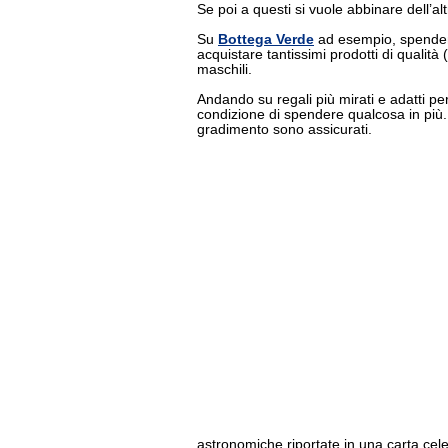
Se poi a questi si vuole abbinare dell’alt
Su
Bottega Verde
ad esempio, spenden
acquistare tantissimi prodotti di qualità 
maschili.
Andando su regali più mirati e adatti per
condizione di spendere qualcosa in più. 
gradimento sono assicurati.
astronomiche riportate in una carta cele