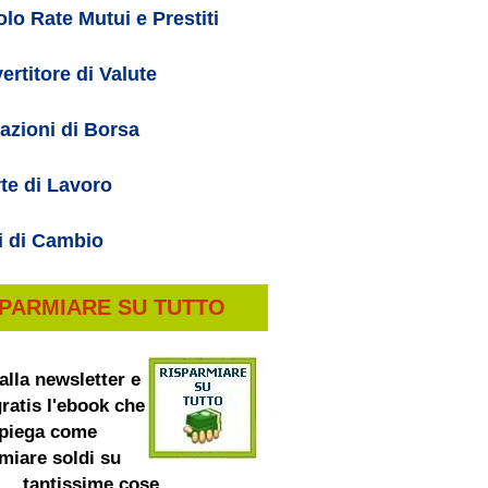
lo Rate Mutui e Prestiti
ertitore di Valute
azioni di Borsa
rte di Lavoro
i di Cambio
SPARMIARE SU TUTTO
 alla newsletter e
ratis l'ebook che
spiega come
miare soldi su
tantissime cose.