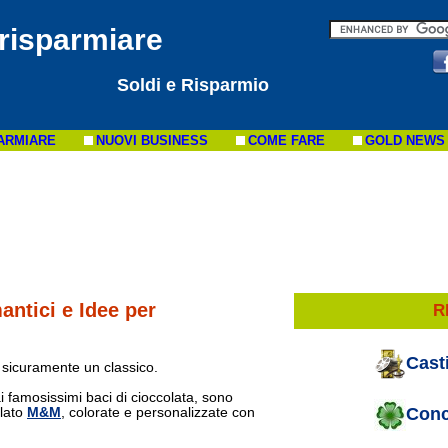
 risparmiare
Soldi e Risparmio
ARMIARE
NUOVI BUSINESS
COME FARE
GOLD NEWS
antici e Idee per
R
Cast
o sicuramente un classico.
ai famosissimi baci di cioccolata, sono
Conc
olato
M&M
, colorate e personalizzate con