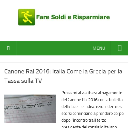
MENU
HOME
Canone Rai 2016: Italia Come la Grecia per la
Gold News
Tassa sulla TV
Fare Soldi
Risparmiare
Prossimi al via libera al pagamento
del Canone Rai 2016 con la bolletta
Nuovi Business
della luce. Le indiscrezioni dei mesi
scorsi cominciano a prendere corpo
Auto e Moto
dopo l’incontro tra il terzo
presidente del consiglio italiano