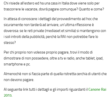
Chi risiede all’estero ed ha una casa in Italia dove viene solo per
trascorrere le vacanze, dovrà pagare comunque? Quanto e come?
In attesa di conoscere i dettagli del provvedimento ad hoc che
sicuramente non tarderà ad arrivare, un’ultima riflessione è
doverosa: se le reti private (mediaset et similia) si mantengono con
i soli introiti della pubblicità, perchè la RAI non potrebbe fare lo
stesso?
Per chi proprio non volesse proprio pagare, trovi il modo di
dimostrare di non possedere, oltre a tv e radio, anche tablet, ipad,
smartphone e pc.
Almenochè non si faccia parte di quella ristretta cerchia di utenti che
non devono pagare.
Al seguente link tutti i dettagli e gli importi riguardanti il
Canone Rai
2015
.