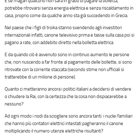
E se magari qualcuno non sarà in grado di pagare la bolletta,
potrebbe ritrovarsi senza energia elettrica e senza riscaldamento in
casa, proprio come da qualche anno sta già succedendo in Grecia.
Nel paese che i figli di troika stanno svendendo agli investitori
internazionali infatti, canone televisivo prima e tasse sulla casa poi si
pagano a rate, con addebito diretto nella bolletta elettrica.
E da quando ciò è avvenuto sono in continuo aumento le persone
che, non riuscendo a far fronte al pagamento delle bollette, si sono
ritrovate con la corrente staccata (secondo stime non ufficiali si
tratterebbe di un milione di persone).
Quanto ci metteranno ancora i politici italiani a decidersi di vendere
o chiudere la Rai, con la certezza che la cosa non dispiacerebbe a
nessuno?
Ad ogni modo i nodi da sciogliere sono ancora tanti: i nuclei familiari
che hanno più contatori elettrici intestati pagheranno il canone
moltiplicando il numero utenze elettriche risultanti?