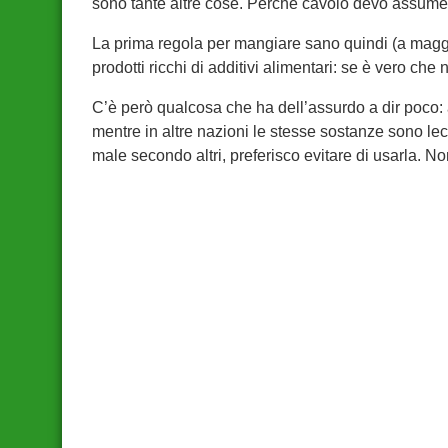
sono tante altre cose. Perchè cavolo devo assum
La prima regola per mangiare sano quindi (a maggior
prodotti ricchi di additivi alimentari: se è vero ch
C’è però qualcosa che ha dell’assurdo a dir poco: 
mentre in altre nazioni le stesse sostanze sono lec
male secondo altri, preferisco evitare di usarla. No