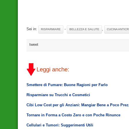
Sei in:
-
,
RISPARMIARE
BELLEZZA E SALUTE
CUCINA ANTICR
tweet
Leggi anche:
Smettere di Fumare: Buone Ragioni per Farlo
Risparmiare su Trucchi e Cosmetici
Cibi Low Cost per gli Anziani: Mangiar Bene a Poco Pre
Tornare in Forma a Costo Zero e con Poche Rinunce
Cellulari e Tumori: Suggerimenti Utili