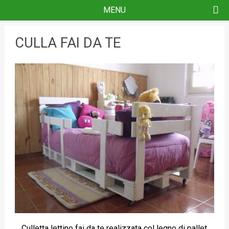
Skip
MENU
to
content
CULLA FAI DA TE
Culletta lettino fai da te realizzata col legno di pallet