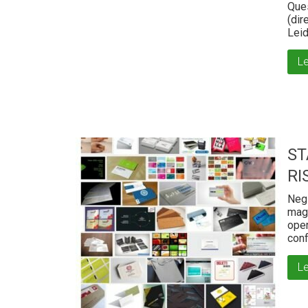
Ques
(dir
Leid
Le
ST
RI
Negl
magg
oper
conf
Le