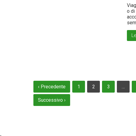
Viag
o di
acco
sem
Le
‹ Precedente
1
2
3
…
Navigazione
articoli
Successivo ›