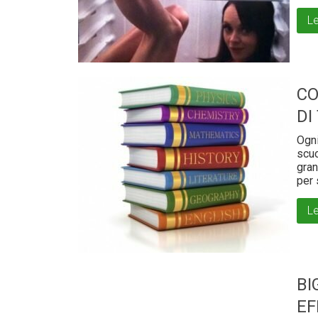
Le
CO
DI
Ogni
scuo
gran
per 
Le
BI
EF