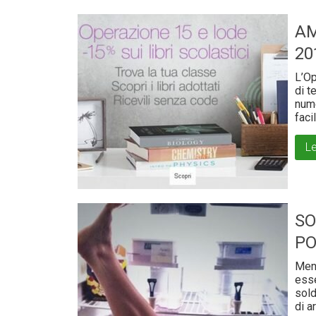
AM
20
L’Op
di t
nume
faci
Le
SO
PO
Ment
esse
sold
di a