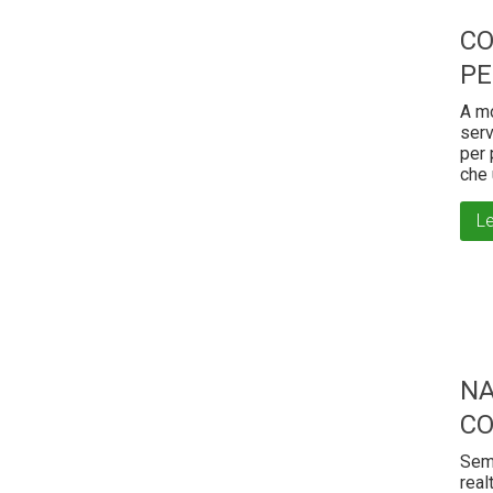
CO
PE
A mo
serv
per 
che 
Le
NA
CO
Semb
real