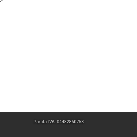
>
Partita IVA: 04482860758