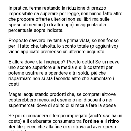
In pratica, ferma restando la riduzione di prezzo
impossibile da superare per legge, non hanno fatto altro
che proporre offerte ulteriori non sui libri ma sulle
spese alimentari (o di altro tipo), in aggiunta alla
percentuale sopra indicata.
Proposte davvero invitanti a prima vista, se non fosse
per il fatto che, talvolta, lo sconto totale (o aggiuntivo)
viene applicato premesso un ulteriore acquisto.
E allora dove sta l’inghippo? Presto detto! Se si riceve
uno sconto superiore alla media e si è costretti per
poterne usufruire a spendere altri soldi, più che
risparmiare non si sta facendo altro che aumentare i
costi.
Magari acquistando prodotti che, se comprati altrove
costerebbero meno; ad esempio nei discount o nei
supermercati dove di solito ci si reca a fare la spesa.
Se poi si considera il tempo impiegato (anch’esso ha un
costo) e il carburante consumato tra
l’ordine e il ritiro
dei libri
, ecco che alla fine ci si ritrova ad aver speso