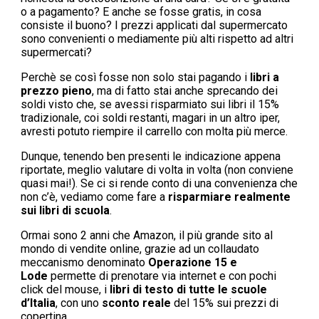
o a pagamento? E anche se fosse gratis, in cosa
consiste il buono? I prezzi applicati dal supermercato
sono convenienti o mediamente più alti rispetto ad altri
supermercati?
Perchè se così fosse non solo stai pagando i
libri a
prezzo pieno
, ma di fatto stai anche sprecando dei
soldi visto che, se avessi risparmiato sui libri il 15%
tradizionale, coi soldi restanti, magari in un altro iper,
avresti potuto riempire il carrello con molta più merce.
Dunque, tenendo ben presenti le indicazione appena
riportate, meglio valutare di volta in volta (non conviene
quasi mai!). Se ci si rende conto di una convenienza che
non c’è, vediamo come fare a
risparmiare realmente
sui libri di scuola
.
Ormai sono 2 anni che Amazon, il più grande sito al
mondo di vendite online, grazie ad un collaudato
meccanismo denominato
Operazione 15 e
Lode
permette di prenotare via internet e con pochi
click del mouse, i
libri di testo di tutte le scuole
d’Italia
, con uno
sconto reale
del 15% sui prezzi di
copertina.