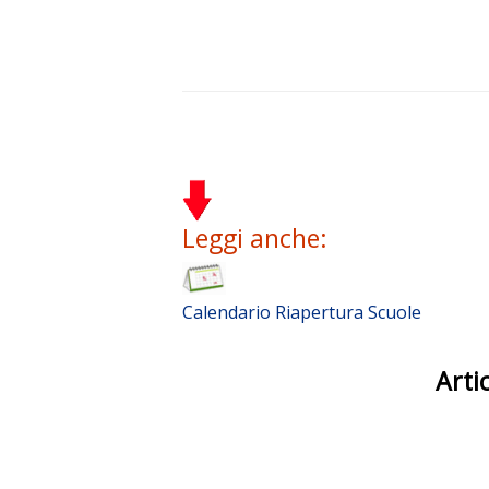
Share
Share
Share
on
on
on
Facebook.
Twitter.
Google+
Leggi anche:
Calendario Riapertura Scuole
Artic