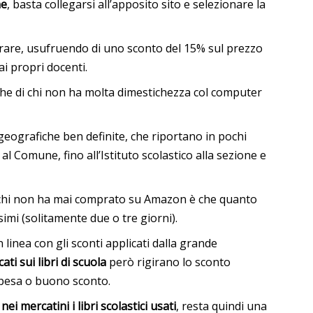
ne
, basta collegarsi all’apposito sito e selezionare la
prare, usufruendo di uno sconto del 15% sul prezzo
dai propri docenti.
nche di chi non ha molta dimestichezza col computer
 geografiche ben definite, che riportano in pochi
al Comune, fino all’Istituto scolastico alla sezione e
à chi non ha mai comprato su Amazon è che quanto
simi (solitamente due o tre giorni).
inea con gli sconti applicati dalla grande
ti sui libri di scuola
però rigirano lo sconto
spesa o buono sconto.
nei mercatini i libri scolastici usati
, resta quindi una