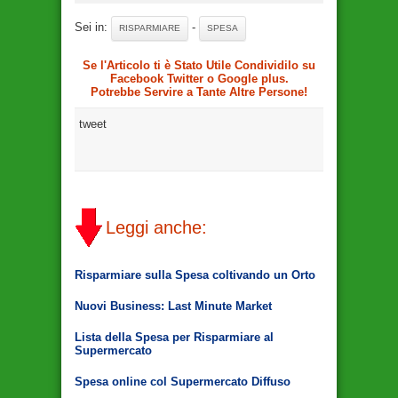
Sei in:
-
RISPARMIARE
SPESA
Se l'Articolo ti è Stato Utile Condividilo su
Facebook Twitter o Google plus.
Potrebbe Servire a Tante Altre Persone!
tweet
Leggi anche:
Risparmiare sulla Spesa coltivando un Orto
Nuovi Business: Last Minute Market
Lista della Spesa per Risparmiare al
Supermercato
Spesa online col Supermercato Diffuso