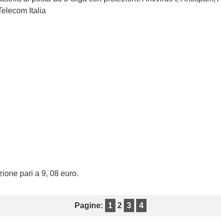
Telecom Italia
zione pari a 9, 08 euro.
Pagine:
1
2
3
4