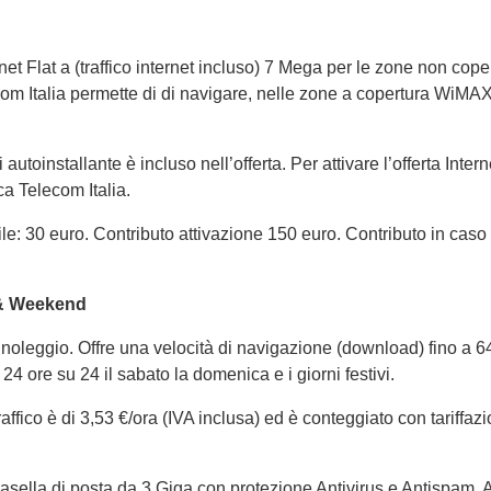
net Flat a (traffico internet incluso) 7 Mega per le zone non cope
com Italia permette di di navigare, nelle zone a copertura WiMA
i autoinstallante è incluso nell’offerta. Per attivare l’offerta I
ca Telecom Italia.
e: 30 euro. Contributo attivazione 150 euro. Contributo in caso 
 & Weekend
noleggio. Offre una velocità di navigazione (download) fino a 640
 24 ore su 24 il sabato la domenica e i giorni festivi.
 traffico è di 3,53 €/ora (IVA inclusa) ed è conteggiato con tariffa
casella di posta da 3 Giga con protezione Antivirus e Antispam, 