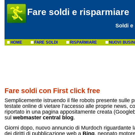
Fare soldi e risparmiare
Soldi e
HOME
FARE SOLDI
RISPARMIARE
NUOVI BUSI
Fare soldi con First click free
Semplicemente istruendo il file robots presente sulle p
testate online di vietare l’accesso alle proprie news, 
riportato in una pagina appositamente creata (Googl
sul
webmaster central blog
.
Giorni dopo, nuovo annuncio di Murdoch riguardante l
dei diritti di pubblicazione web a
Bing
, neonato motore