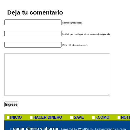
Deja tu comentario
Nombre (requerido)
E-Mail (no visible por otros usuarios) (requerido)
Dirección de su sitio web
INICIO
HACER DINERO
SAVE
¿CÓMO
NOTI
ganar dinero y ahorrar
©
- Powered by WordPress - Personalizado en casa.