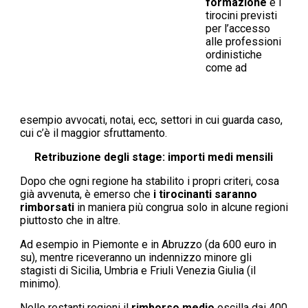
formazione
e i
tirocini previsti
per l’accesso
alle professioni
ordinistiche
come ad
esempio avvocati, notai, ecc, settori in cui guarda caso,
cui c’è il maggior sfruttamento.
Retribuzione degli stage: importi medi mensili
Dopo che ogni regione ha stabilito i propri criteri, cosa
già avvenuta, è emerso che
i tirocinanti saranno
rimborsati
in maniera più congrua solo in alcune regioni
piuttosto che in altre.
Ad esempio in Piemonte e in Abruzzo (da 600 euro in
su), mentre riceveranno un indennizzo minore gli
stagisti di Sicilia, Umbria e Friuli Venezia Giulia (il
minimo).
Nelle restanti regioni il
rimborso medio
oscilla dai 400