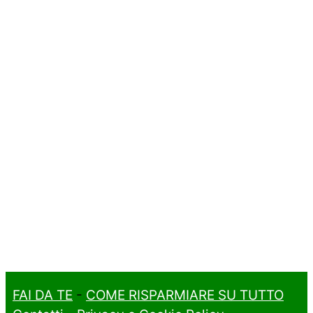
FAI DA TE
-
COME RISPARMIARE SU TUTTO