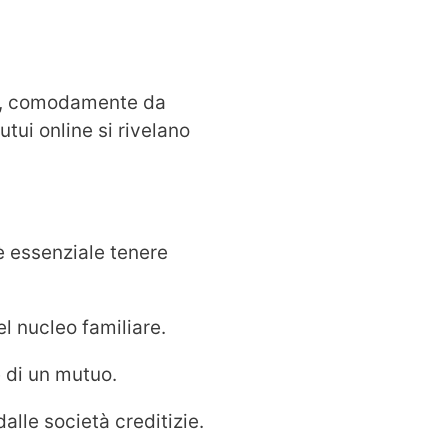
ine, comodamente da
tui online si rivelano
 essenziale tenere
el nucleo familiare.
e di un mutuo.
lle società creditizie.