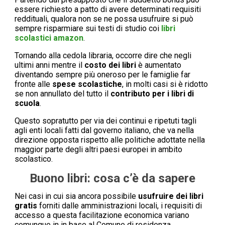
essere richiesto a patto di avere determinati requisiti
reddituali, qualora non se ne possa usufruire si può
sempre risparmiare sui testi di studio coi
libri
scolastici amazon
.
Tornando alla cedola libraria, occorre dire che negli
ultimi anni mentre il
costo dei libri
è aumentato
diventando sempre più oneroso per le famiglie far
fronte alle
spese scolastiche
, in molti casi si è ridotto
se non annullato del tutto il
contributo per i libri di
scuola
.
Questo sopratutto per via dei continui e ripetuti tagli
agli enti locali fatti dal governo italiano, che va nella
direzione opposta rispetto alle politiche adottate nella
maggior parte degli altri paesi europei in ambito
scolastico.
Buono libri: cosa c’è da sapere
Nei casi in cui sia ancora possibile
usufruire dei libri
gratis
forniti dalle amministrazioni locali, i requisiti di
accesso a questa facilitazione economica variano
comunque in in base al Comune di residenza.