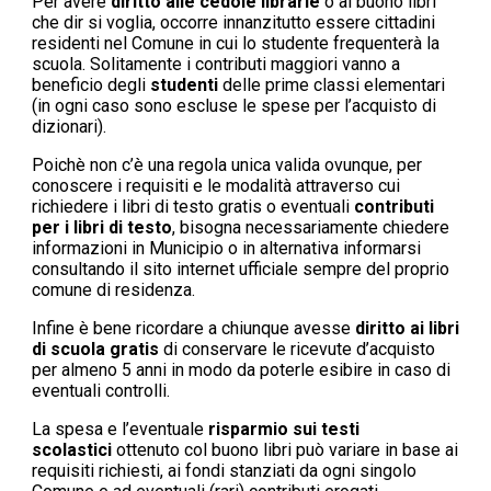
Per avere
diritto alle cedole librarie
o al buono libri
che dir si voglia, occorre innanzitutto essere cittadini
residenti nel Comune in cui lo studente frequenterà la
scuola. Solitamente i contributi maggiori vanno a
beneficio degli
studenti
delle prime classi elementari
(in ogni caso sono escluse le spese per l’acquisto di
dizionari).
Poichè non c’è una regola unica valida ovunque, per
conoscere i requisiti e le modalità attraverso cui
richiedere i libri di testo gratis o eventuali
contributi
per i libri di testo
, bisogna necessariamente chiedere
informazioni in Municipio o in alternativa informarsi
consultando il sito internet ufficiale sempre del proprio
comune di residenza.
Infine è bene ricordare a chiunque avesse
diritto ai libri
di scuola gratis
di conservare le ricevute d’acquisto
per almeno 5 anni in modo da poterle esibire in caso di
eventuali controlli.
La spesa e l’eventuale
risparmio sui testi
scolastici
ottenuto col buono libri può variare in base ai
requisiti richiesti, ai fondi stanziati da ogni singolo