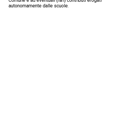
Comune e ad eventuali (rari) contributi erogati
autonomamente dalle scuole.