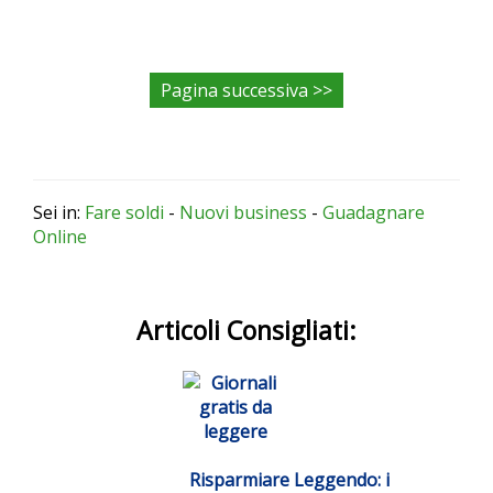
Pagina successiva >>
Share
Share
Share
on
on
on
Facebook.
Twitter.
Google+
Sei in:
Fare soldi
-
Nuovi business
-
Guadagnare
Online
Articoli Consigliati:
Risparmiare Leggendo: i