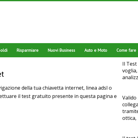
oldi
Risparmiare
Nuovi Business
Auto e Moto
Come fare
Il Test
voglia
et
analiz
igazione della tua chiavetta internet, linea adsl o
fettuare il test gratuito presente in questa pagina e
Valido 
collega
tramite
ottica,