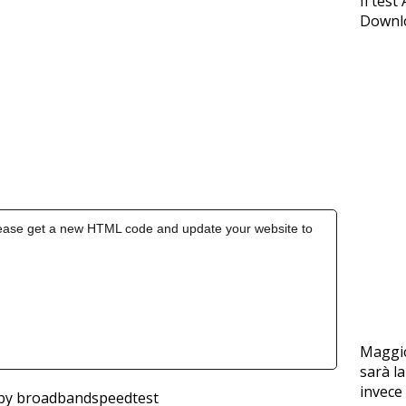
Il tes
Downlo
Maggio
sarà la
invece
by broadbandspeedtest