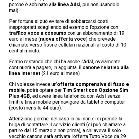
perchè è abbinato alla
linea Adsl
, pur non usandolo
mai).
Per fortuna si può evitare di sobbarcarsi costi
inappropriati scegliendo ad esempio l’opzione con
traffico voce a consumo
con un abbonamento di 19
euro al mese (
nuova offerta voce
) che prevede
chiamate verso fissi e cellulari nazionali al costo di 10
cent al minuto.
Fermo restando che chi ha anche l’Adsl, ovviamente
continuerà a pagare, in aggiunta, il
canone relativo alla
linea internet
(21 euro al mese).
Chi volesse invece un’
offerta comprensiva di fisso e
mobile
, potrà optare per
Tim Smart con Opzione Sim
Plus 4GB,
ed avere linea telefonica con Adsl senza
limiti e linea mobile per navigare da tablet o computer
(costo mensile 44 euro).
Attenzione perchè, nel caso in cui non ci si prende la
briga di contattare il servizio clienti (si può chiamare a
partire dal 15 marzo e non prima), a chi aveva il solo
vecchio canone sarà attivata l’offerta Tutto Voce da 29