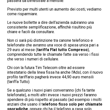
passerà da bimestrale a mensile.
Previsto per multi utenti un aumento dei costi; vediamo
come risparmiare.
Le nuove bollette a dire dell’azienda subiranno una
consistente semplificazione, affinchè risultino più
chiare e facili da consultare.
Non ci sarà più distinzione tra canone telefonico e
telefonate che avranno una voce di spesa unica pari a
29 euro al mese (
tariffa Flat tutto Compreso
),
comprendendo tutte le chiamate fatte sia verso i fissi
che verso i numeri di cellulare.
Chi con la futura Tim Telecom oltre ad essere
intestatario della linea fissa ha anche l’Adsl, con il nuovo
profilo tariffario pagherà invece 44,90 euro mensili
(tariffa Tutto).
Se a qualcuno i nuovi piani converranno (chi fa tante
telefonate), a molti altri invece i nuovi prezzi faranno
spendere di più rispetto al passato (ad esempio i molti
anziani che usano il t
elefono fisso solo per chiamate
sporadiche
, oppure chi ha il telefono a casa solo