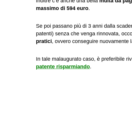
Inoltre c’è anche una bella
multa da pag
massimo di 594 euro
.
Se poi passano più di 3 anni dalla scade
patenti) senza che venga rinnovata, oc
pratici
, ovvero conseguire nuovamente l
In tale malaugurato caso, è preferibile ri
patente risparmiando
.