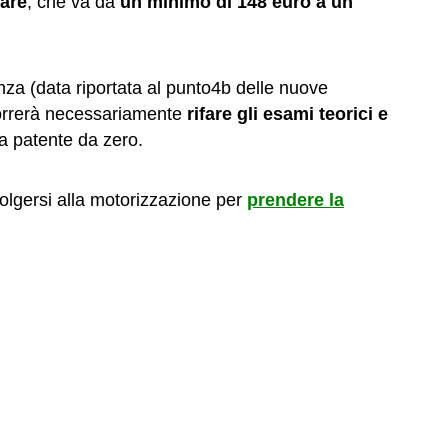
are
, che va da
un minimo di 148 euro a un
nza (data riportata al punto4b delle nuove
correrà necessariamente
rifare gli esami teorici e
a patente da zero.
volgersi alla motorizzazione per
prendere la