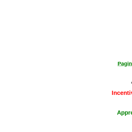
Pagin
Incenti
Appr