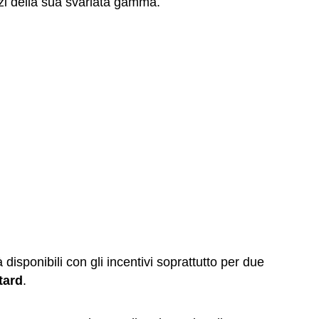
zzi della sua svariata gamma.
 disponibili con gli incentivi soprattutto per due
tard
.