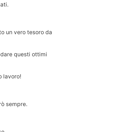
ati.
ato un vero tesoro da
dare questi ottimi
o lavoro!
erò sempre.
so.