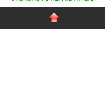
Risparmiare su Tutto
-
Ebook Gratis
-
Contatti