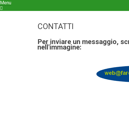
Skip
Menu
to
content
CONTATTI
Per inviare un messaggio, scri
nell'immagine: