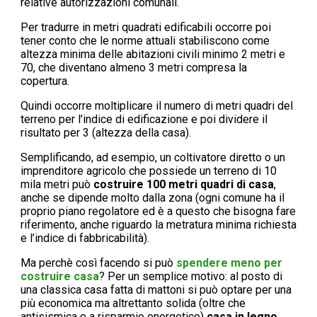
relative autorizzazioni comunali.
Per tradurre in metri quadrati edificabili occorre poi
tener conto che le norme attuali stabiliscono come
altezza minima delle abitazioni civili minimo 2 metri e
70, che diventano almeno 3 metri compresa la
copertura.
Quindi occorre moltiplicare il numero di metri quadri del
terreno per l’indice di edificazione e poi dividere il
risultato per 3 (altezza della casa).
Semplificando, ad esempio, un coltivatore diretto o un
imprenditore agricolo che possiede un terreno di 10
mila metri può
costruire 100 metri quadri di casa
,
anche se dipende molto dalla zona (ogni comune ha il
proprio piano regolatore ed è a questo che bisogna fare
riferimento, anche riguardo la metratura minima richiesta
e l’indice di fabbricabilità).
Ma perchè così facendo si può
spendere meno per
costruire casa
? Per un semplice motivo: al posto di
una classica casa fatta di mattoni si può optare per una
più economica ma altrettanto solida (oltre che
antisismica e a risparmio energetico)
casa in legno