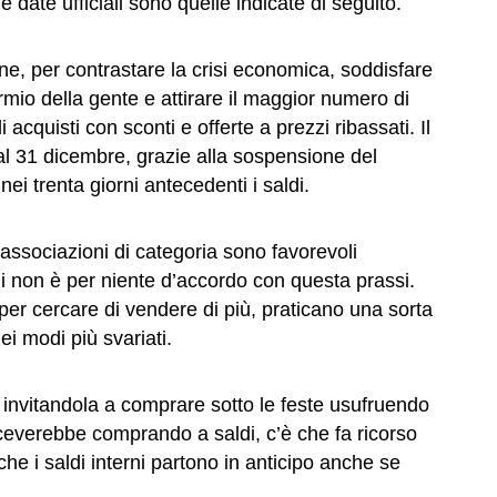
le date ufficiali sono quelle indicate di seguito.
iane, per contrastare la crisi economica, soddisfare
armio della gente e attirare il maggior numero di
i acquisti con sconti e offerte a prezzi ribassati. Il
l 31 dicembre, grazie alla sospensione del
nei trenta giorni antecedenti i saldi.
 associazioni di categoria sono favorevoli
chi non è per niente d’accordo con questa prassi.
per cercare di vendere di più, praticano una sorta
nei modi più svariati.
 invitandola a comprare sotto le feste usufruendo
iceverebbe comprando a saldi, c’è che fa ricorso
e i saldi interni partono in anticipo anche se