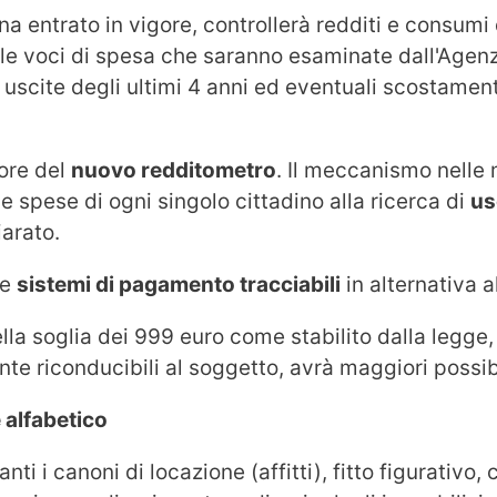
 entrato in vigore, controllerà redditi e consumi d
te le voci di spesa che saranno esaminate dall'Agenz
uscite degli ultimi 4 anni ed eventuali scostamenti
gore del
nuovo redditometro
. Il meccanismo nelle 
 le spese di ogni singolo cittadino alla ricerca di
us
iarato.
re
sistemi di pagamento tracciabili
in alternativa a
lla soglia dei 999 euro come stabilito dalla legge,
te riconducibili al soggetto, avrà maggiori possibil
 alfabetico
ti i canoni di locazione (affitti), fitto figurativo,