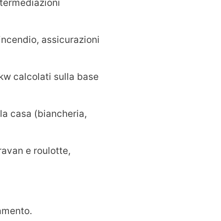
ntermediazioni
 incendio, assicurazioni
kw calcolati sulla base
 la casa (biancheria,
ravan e roulotte,
damento.