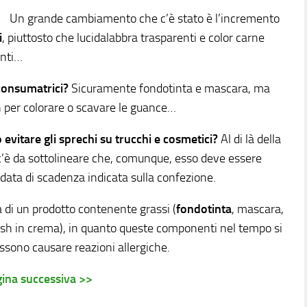
Un grande cambiamento che c’è stato è l’incremento
i
, piuttosto che lucidalabbra trasparenti e color carne
enti…
 consumatrici?
Sicuramente fondotinta e mascara, ma
h per colorare o scavare le guance…
vitare gli sprechi su trucchi e cosmetici?
Al di là della
c’è da sottolineare che, comunque, esso deve essere
ata di scadenza indicata sulla confezione.
a di un prodotto contenente grassi (
fondotinta
, mascara,
blush in crema), in quanto queste componenti nel tempo si
ossono causare reazioni allergiche.
ina successiva >>